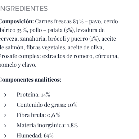
INGREDIENTES
Composición:
Carnes frescas 83 % – pavo, cerdo
ibérico 35 %, pollo – patata (3%), levadura de
cerveza, zanahoria, brócoli y puerro (1%), aceite
de salmón, fibras vegetales, aceite de oliva,
Prosafe complex: extractos de romero, cúrcuma,
pomelo y clavo.
Componentes analíticos:
Proteína: 14%
Contenido de grasa: 10%
Fibra bruta: 0,6 %
Materia inorgánica: 1,8%
Humedad: 69%