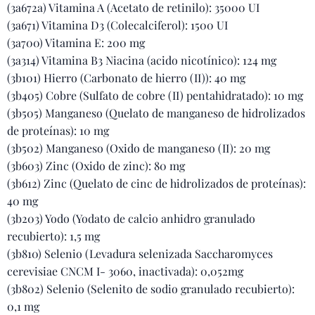
(3a672a) Vitamina A (Acetato de retinilo): 35000 UI
(3a671) Vitamina D3 (Colecalciferol): 1500 UI
(3a700) Vitamina E: 200 mg
(3a314) Vitamina B3 Niacina (acido nicotínico): 124 mg
(3b101) Hierro (Carbonato de hierro (II)): 40 mg
(3b405) Cobre (Sulfato de cobre (II) pentahidratado): 10 mg
(3b505) Manganeso (Quelato de manganeso de hidrolizados
de proteínas): 10 mg
(3b502) Manganeso (Oxido de manganeso (II): 20 mg
(3b603) Zinc (Oxido de zinc): 80 mg
(3b612) Zinc (Quelato de cinc de hidrolizados de proteínas):
40 mg
(3b203) Yodo (Yodato de calcio anhidro granulado
recubierto): 1,5 mg
(3b810) Selenio (Levadura selenizada Saccharomyces
cerevisiae CNCM I- 3060, inactivada): 0,052mg
(3b802) Selenio (Selenito de sodio granulado recubierto):
0,1 mg