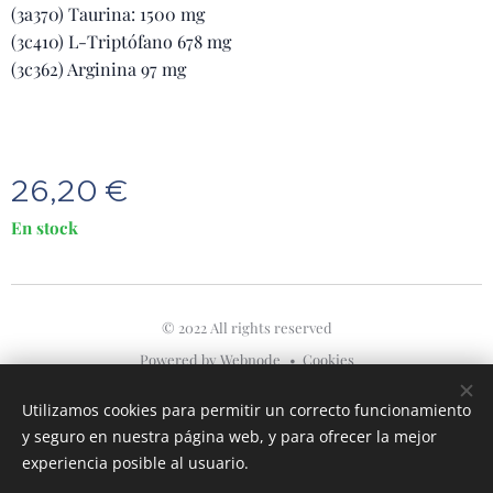
(3a370) Taurina: 1500 mg
(3c410) L-Triptófano 678 mg
(3c362) Arginina 97 mg
26,20
€
En stock
© 2022 All rights reserved
Powered by
Webnode
Cookies
Idiomas
Utilizamos cookies para permitir un correcto funcionamiento
American English
Español
y seguro en nuestra página web, y para ofrecer la mejor
experiencia posible al usuario.