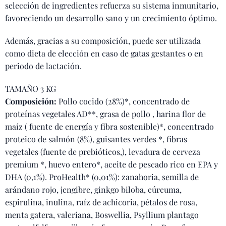
selección de ingredientes refuerza su sistema inmunitario,
favoreciendo un desarrollo sano y un crecimiento óptimo.
Además, gracias a su composición, puede ser utilizada
como dieta de elección en caso de gatas gestantes o en
periodo de lactación.
TAMAÑO 3 KG
Composición:
Pollo cocido (28%)*, concentrado de
proteínas vegetales AD**, grasa de pollo , harina flor de
maíz ( fuente de energía y fibra sostenible)*, concentrado
proteico de salmón (8%), guisantes verdes *, fibras
vegetales (fuente de prebióticos,), levadura de cerveza
premium *, huevo entero*, aceite de pescado rico en EPA y
DHA (0,1%). ProHealth* (0,01%): zanahoria, semilla de
arándano rojo, jengibre, ginkgo biloba, cúrcuma,
espirulina, inulina, raíz de achicoria, pétalos de rosa,
menta gatera, valeriana, Boswellia, Psyllium plantago