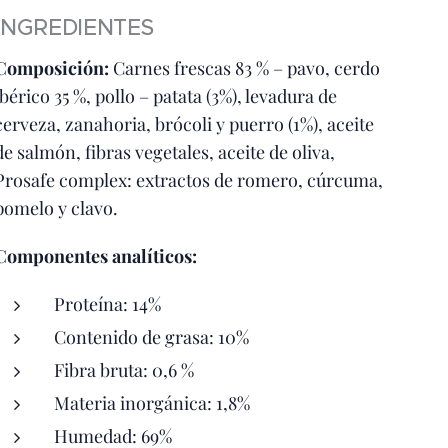
INGREDIENTES
Composición:
Carnes frescas 83 % – pavo, cerdo
ibérico 35 %, pollo – patata (3%), levadura de
cerveza, zanahoria, brócoli y puerro (1%), aceite
de salmón, fibras vegetales, aceite de oliva,
Prosafe complex: extractos de romero, cúrcuma,
pomelo y clavo.
Componentes analíticos:
Proteína: 14%
Contenido de grasa: 10%
Fibra bruta: 0,6 %
Materia inorgánica: 1,8%
Humedad: 69%